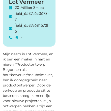
Lot Vermeer
20 Million Smlies
field_6537e6c0673f
7
field_6537e681673f
6
-
-
Mijn naam is Lot Vermeer, en
ik ben een maker in hart en
nieren. *Productontwerp
Begonnen als
houtbewerker/meubelmaker,
ben ik doorgegroeid naar
productontwerper. Door de
verkoop en productie uit te
besteden kreeg ik meer tijd
voor nieuwe projecten. Mijn
ontwerpen hebben altijd een