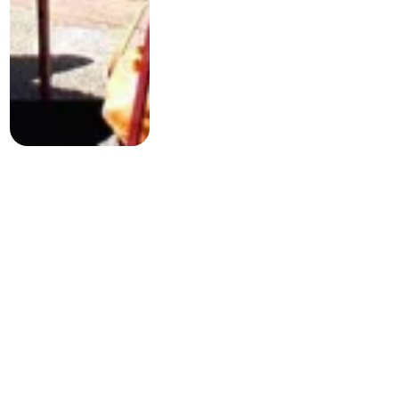
Neem contact op met Lot Vermeer
Naam
Product (indien van toepassing)
E-mail