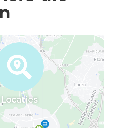
en
Locaties