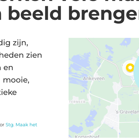
n beeld breng
ig zijn,
heden zien
n en
n mooie,
tieke
or
Stg. Maak het